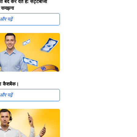
ों बंद कर देते हैं: सट्टेबाजी
को समझना
और पढ़ें
ा कैशबैक।
और पढ़ें