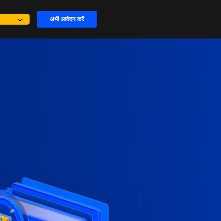
अभी आवेदन करें