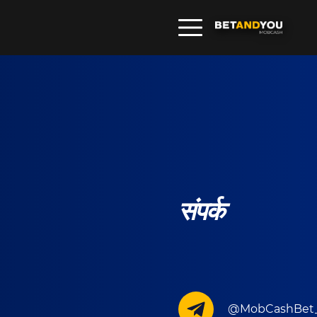
हमारे बारे में
एजेंट बनें
समाचार
FAQ
संपर्क
संपर्क
@MobCashBet