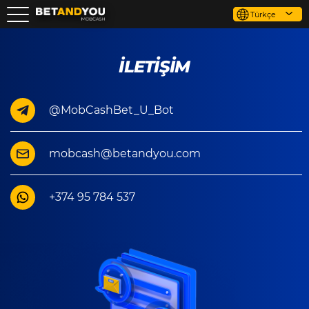
Türkçe
İLETİŞİM
@MobCashBet_U_Bot
mobcash@betandyou.com
+374 95 784 537