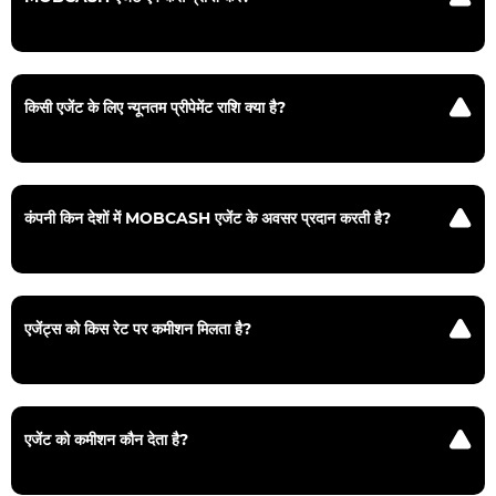
आपके अनुरोध के सफलतापूर्वक प्रोसेस होने और प्रीपेमेंट किए जाने के बाद, मैनेजर
आपको Mobcash ऐप और लॉगिन विवरण का एक्सेस देगा।
किसी एजेंट के लिए न्यूनतम प्रीपेमेंट राशि क्या है?
न्यूनतम प्रीपेमेंट राशि 100 USD या आपकी स्थानीय करेंसी में इसके बराबर है।
कंपनी किन देशों में MOBCASH एजेंट के अवसर प्रदान करती है?
वर्तमान में, BetandYou बांग्लादेश, पाकिस्तान, नेपाल, भारत, सोमालिया, मिस्र,
मोरक्को, उज्बेकिस्तान, तुर्की, श्रीलंका और कई अन्य देशों में एजेंट के अवसर प्रदान
करता है।
एजेंट्स को किस रेट पर कमीशन मिलता है?
खिलाड़ियों से प्राप्त जमा राशि के लिए कमीशन 5% और निकासी के लिए 2% है।
सटीक शर्तें और प्रतिशत देश और अन्य कारकों पर निर्भर करते हैं।
एजेंट को कमीशन कौन देता है?
कमीशन का भुगतान केवल BetandYou द्वारा किया जाता है। एजेंट्स खिलाड़ियों