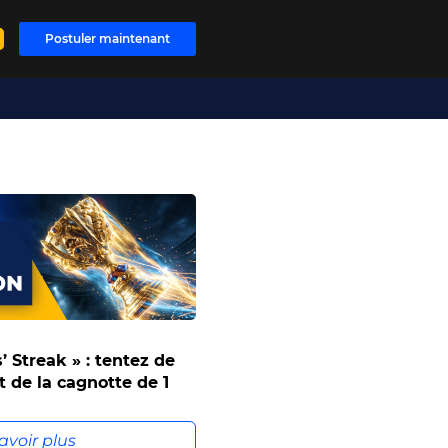
Postuler maintenant
 Streak » : tentez de
 de la cagnotte de 1
avoir plus