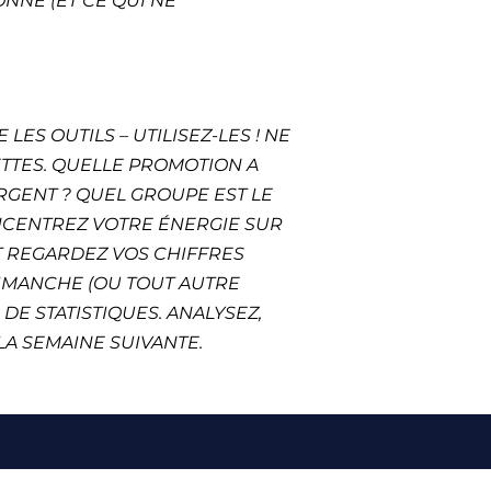
IONNE
(ET CE QUI NE
ES OUTILS – UTILISEZ-LES ! NE
ETTES. QUELLE PROMOTION A
RGENT ? QUEL GROUPE EST LE
NCENTREZ VOTRE ÉNERGIE SUR
T REGARDEZ VOS CHIFFRES
DIMANCHE
(OU TOUT AUTRE
DE STATISTIQUES. ANALYSEZ,
LA SEMAINE SUIVANTE.