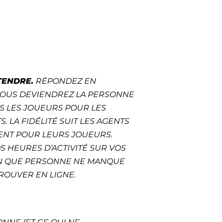
TENDRE.
RÉPONDEZ EN
VOUS DEVIENDREZ LA PERSONNE
S LES JOUEURS POUR LES
S. LA FIDÉLITÉ SUIT LES AGENTS
MENT POUR LEURS JOUEURS.
OS HEURES D’ACTIVITÉ SUR VOS
IN QUE PERSONNE NE MANQUE
ROUVER EN LIGNE.