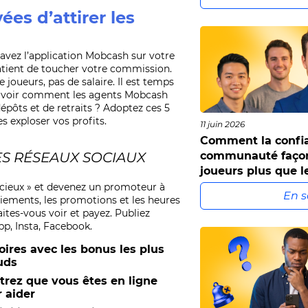
es d’attirer les
 avez l’application Mobcash sur votre
atient de toucher votre commission.
e joueurs, pas de salaire. Il est temps
savoir comment les agents Mobcash
épôts et de retraits ? Adoptez ces 5
s exploser vos profits.
11 juin 2026
Comment la confia
ES RÉSEAUX SOCIAUX
communauté façonn
joueurs plus que 
cieux » et devenez un promoteur à
En s
aiements, les promotions et les heures
aites-vous voir et payez. Publiez
p, Insta, Facebook.
oires avec les bonus les plus
uds
rez que vous êtes en ligne
 aider