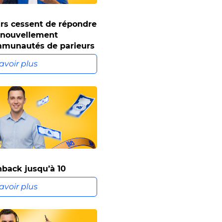
urs cessent de répondre
enouvellement
mmunautés de parieurs
avoir plus
hback jusqu’à 10
avoir plus