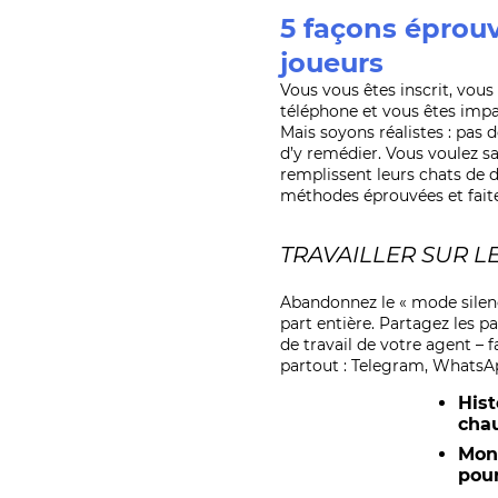
5 façons éprouvé
joueurs
Vous vous êtes inscrit, vous
téléphone et vous êtes imp
Mais soyons réalistes : pas d
d’y remédier. Vous voulez 
remplissent leurs chats de d
méthodes éprouvées et faite
TRAVAILLER SUR L
Abandonnez le « mode silen
part entière. Partagez les p
de travail de votre agent – f
partout : Telegram, WhatsAp
Hist
cha
Mont
pour