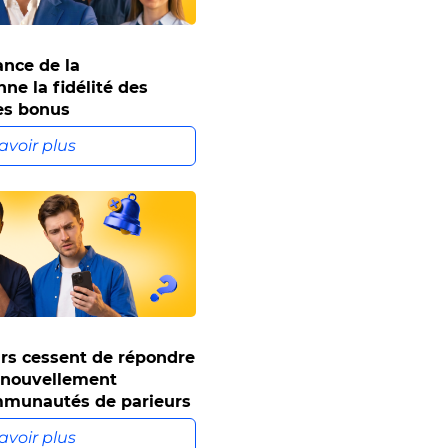
nce de la
e la fidélité des
les bonus
avoir plus
urs cessent de répondre
enouvellement
mmunautés de parieurs
avoir plus