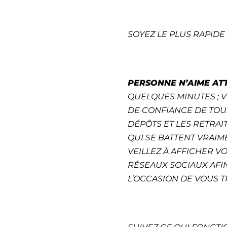
SOYEZ LE PLUS RAPIDE
PERSONNE N’AIME AT
QUELQUES MINUTES ; 
DE CONFIANCE DE TOU
DÉPÔTS ET LES RETRAIT
QUI SE BATTENT VRAI
VEILLEZ À AFFICHER V
RÉSEAUX SOCIAUX AF
L’OCCASION DE VOUS T