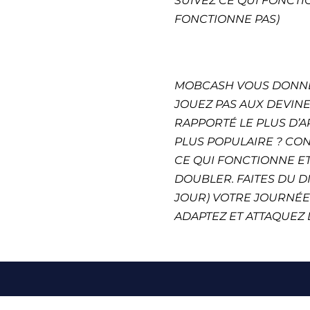
SUIVEZ CE QUI FONCT
FONCTIONNE PAS)
MOBCASH VOUS DONNE L
JOUEZ PAS AUX DEVIN
RAPPORTÉ LE PLUS D’A
PLUS POPULAIRE ? CO
CE QUI FONCTIONNE E
DOUBLER. FAITES DU 
JOUR)
VOTRE JOURNÉE 
ADAPTEZ ET ATTAQUEZ 