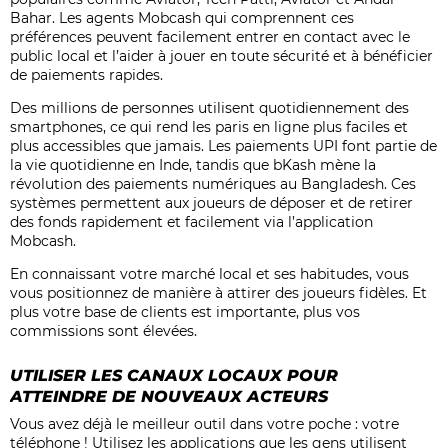
Bahar. Les agents Mobcash qui comprennent ces
préférences peuvent facilement entrer en contact avec le
public local et l’aider à jouer en toute sécurité et à bénéficier
de paiements rapides.
Des millions de personnes utilisent quotidiennement des
smartphones, ce qui rend les paris en ligne plus faciles et
plus accessibles que jamais. Les paiements UPI font partie de
la vie quotidienne en Inde, tandis que bKash mène la
révolution des paiements numériques au Bangladesh. Ces
systèmes permettent aux joueurs de déposer et de retirer
des fonds rapidement et facilement via l’application
Mobcash.
En connaissant votre marché local et ses habitudes, vous
vous positionnez de manière à attirer des joueurs fidèles. Et
plus votre base de clients est importante, plus vos
commissions sont élevées.
UTILISER LES CANAUX LOCAUX POUR
ATTEINDRE DE NOUVEAUX ACTEURS
Vous avez déjà le meilleur outil dans votre poche : votre
téléphone ! Utilisez les applications que les gens utilisent