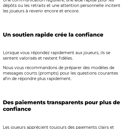
dépôts ou les retraits et une attention personnelle incitent
les joueurs à revenir encore et encore.
Un soutien rapide crée la confiance
Lorsque vous répondez rapidement aux joueurs, ils se
sentent valorisés et restent fidèles.
Nous vous recommandons de préparer des modèles de
messages courts (prompts) pour les questions courantes
afin de répondre plus rapidement.
Des paiements transparents pour plus de
confiance
Les joueurs apprécient toujours des paiements clairs et