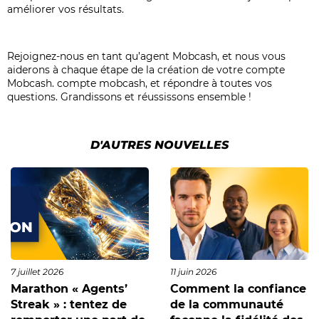
améliorer vos résultats.
Rejoignez-nous en tant qu’agent Mobcash, et nous vous
aiderons à chaque étape de la création de votre compte
Mobcash.
compte mobcash,
et répondre à toutes vos
questions. Grandissons et réussissons ensemble !
D'AUTRES NOUVELLES
7 juillet 2026
11 juin 2026
Marathon « Agents’
Comment la confiance
Streak » : tentez de
de la communauté