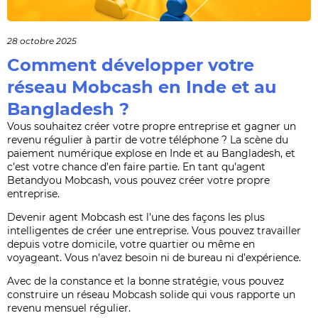
28 octobre 2025
Comment développer votre
réseau Mobcash en Inde et au
Bangladesh ?
Vous souhaitez créer votre propre entreprise et gagner un
revenu régulier à partir de votre téléphone ? La scène du
paiement numérique explose en Inde et au Bangladesh, et
c’est votre chance d’en faire partie. En tant qu’agent
Betandyou Mobcash, vous pouvez créer votre propre
entreprise.
Devenir agent Mobcash est l’une des façons les plus
intelligentes de créer une entreprise. Vous pouvez travailler
depuis votre domicile, votre quartier ou même en
voyageant. Vous n’avez besoin ni de bureau ni d’expérience.
Avec de la constance et la bonne stratégie, vous pouvez
construire un réseau Mobcash solide qui vous rapporte un
revenu mensuel régulier.