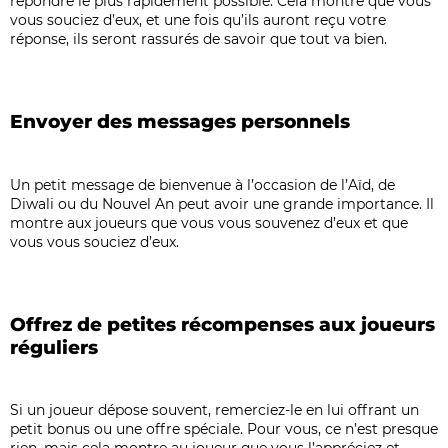
répondre le plus rapidement possible. Cela montre que vous
vous souciez d’eux, et une fois qu’ils auront reçu votre
réponse, ils seront rassurés de savoir que tout va bien.
Envoyer des messages personnels
Un petit message de bienvenue à l’occasion de l’Aïd, de
Diwali ou du Nouvel An peut avoir une grande importance. Il
montre aux joueurs que vous vous souvenez d’eux et que
vous vous souciez d’eux.
Offrez de petites récompenses aux joueurs
réguliers
Si un joueur dépose souvent, remerciez-le en lui offrant un
petit bonus ou une offre spéciale. Pour vous, ce n’est presque