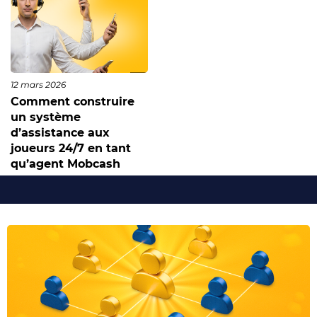
12 mars 2026
Comment construire
un système
d’assistance aux
joueurs 24/7 en tant
qu’agent Mobcash