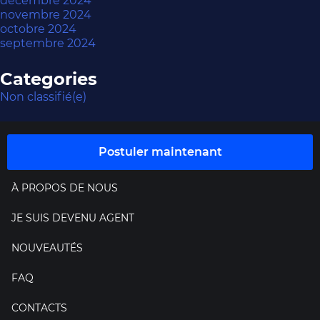
décembre 2024
novembre 2024
octobre 2024
septembre 2024
Categories
Non classifié(e)
Postuler maintenant
À PROPOS DE NOUS
JE SUIS DEVENU AGENT
NOUVEAUTÉS
FAQ
CONTACTS