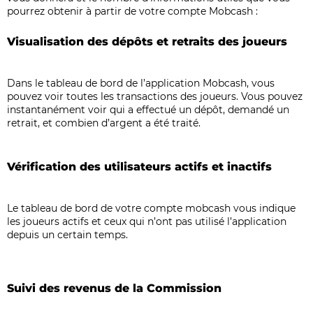
pourrez obtenir à partir de votre compte Mobcash :
Visualisation des dépôts et retraits des joueurs
Dans le tableau de bord de l’application Mobcash, vous
pouvez voir toutes les transactions des joueurs. Vous pouvez
instantanément voir qui a effectué un dépôt, demandé un
retrait, et combien d’argent a été traité.
Vérification des utilisateurs actifs et inactifs
Le tableau de bord de votre
compte mobcash
vous indique
les joueurs actifs et ceux qui n’ont pas utilisé l’application
depuis un certain temps.
Suivi des revenus de la Commission