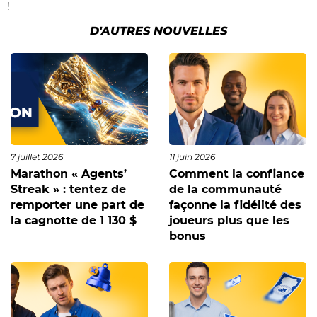
!
D'AUTRES NOUVELLES
7 juillet 2026
11 juin 2026
Marathon « Agents’
Comment la confiance
Streak » : tentez de
de la communauté
remporter une part de
façonne la fidélité des
la cagnotte de 1 130 $
joueurs plus que les
bonus