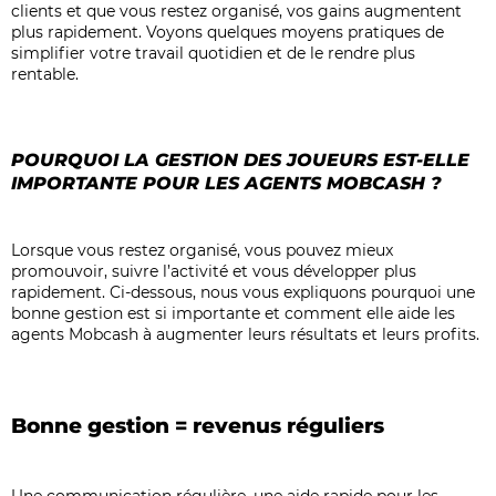
clients et que vous restez organisé, vos gains augmentent
plus rapidement. Voyons quelques moyens pratiques de
simplifier votre travail quotidien et de le rendre plus
rentable.
POURQUOI LA GESTION DES JOUEURS EST-ELLE
IMPORTANTE POUR LES AGENTS MOBCASH ?
Lorsque vous restez organisé, vous pouvez mieux
promouvoir, suivre l’activité et vous développer plus
rapidement. Ci-dessous, nous vous expliquons pourquoi une
bonne gestion est si importante et comment elle aide les
agents Mobcash à augmenter leurs résultats et leurs profits.
Bonne gestion = revenus réguliers
Une communication régulière, une aide rapide pour les