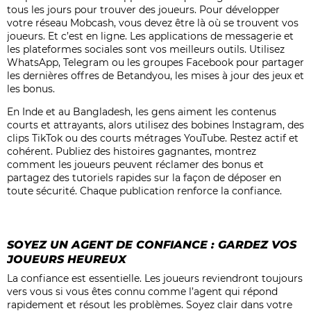
tous les jours pour trouver des joueurs. Pour développer
votre réseau Mobcash, vous devez être là où se trouvent vos
joueurs. Et c’est en ligne. Les applications de messagerie et
les plateformes sociales sont vos meilleurs outils. Utilisez
WhatsApp, Telegram ou les groupes Facebook pour partager
les dernières offres de Betandyou, les mises à jour des jeux et
les bonus.
En Inde et au Bangladesh, les gens aiment les contenus
courts et attrayants, alors utilisez des bobines Instagram, des
clips TikTok ou des courts métrages YouTube. Restez actif et
cohérent. Publiez des histoires gagnantes, montrez
comment les joueurs peuvent réclamer des bonus et
partagez des tutoriels rapides sur la façon de déposer en
toute sécurité. Chaque publication renforce la confiance.
SOYEZ UN AGENT DE CONFIANCE : GARDEZ VOS
JOUEURS HEUREUX
La confiance est essentielle. Les joueurs reviendront toujours
vers vous si vous êtes connu comme l’agent qui répond
rapidement et résout les problèmes. Soyez clair dans votre