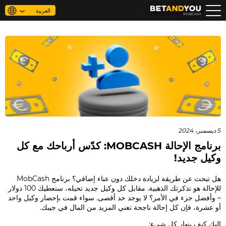
العربية
من نحن
الأسئلة الأكثر شيوعًا
الأخبار
FAQ
5 ديسمبر، 2024
جهات الاتصال
برنامج الإحالة MOBCASH: كدّس أرباحك مع كل
وكيل جديد!
هل تبحث عن طريقة لزيادة دخلك دون عناء إضافي؟ برنامج MobCash
للإحالة هو تذكرتك الذهبية. مقابل كل وكيل جديد تحيله، سنعطيك 100 دولار
– وأفضل جزء في الأمر؟ لا يوجد حد أقصى. سواء قمت بإحضار وكيل واحد
أو عشرة، فإن كل إحالة ناجحة تعني المزيد من المال في جيبك.
إليك كيف ينهار كل شيء: