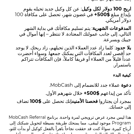
اربح 100 دولار لكل وكيل
: عن كل وكيل جديد تحيله يقوم
بإيداع مبلغ
$500+
في غضون شهر، تحصل على مكافأة 100
دولار أمريكي.
المدفوعات الشهرية
: يتم تسليم مكافأتك في بداية الشهر
التالي، إلى جانب عمولتك المعتادة. لا تنتظر – إنها أموال في
جيبك وبسرعة.
بلا حدود
: كلما زاد عدد العملاء الذين تحيلهم، زاد ربحك. لا يوجد
حد أقصى لعدد المكافآت التي يمكنك جمعها. وسواء أحضرت
عدداً قليلاً من العملاء أو فريقاً كاملاً، فإن المكافآت تتراكم
باستمرار.
كيفية البدء
دعوة
عملاء جدد للانضمام إلى MobCash.
تأكد من إيداعهم
$500+
خلال شهرهم الأول.
بمجرد أن يجتازوا
فحصنا الأمني
فإنك تحصل على
$100
تضاف
إلى حسابك.
هذا ليس مجرد عرض ترويجي لمرة واحدة. برنامج MobCash Referral
Program موجود ليبقى، مما يمنحك طريقة بسيطة لتحويل شبكتك إلى
أرباح كبيرة. سواءً كنت قد حققت نجاحاً باهراً بالفعل كوكيل أو بدأت للتو،