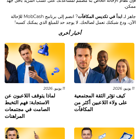
فإن نظام الإحالة الخاص بنا مصمم لمساعدتك على كسب المزيد بأقل جهد
ممكن.
جاهز لـ
ابدأ في تكديس المكافآت
? انضم إلى برنامج MobCash للإحالة
الآن، ودع شبكتك تعمل لصالحك. لا يوجد حد للمبلغ الذي يمكنك كسبه!
أخبار أخرى
11 يونيو، 2026
11 يونيو، 2026
كيف تؤثر الثقة المجتمعية
لماذا يتوقف اللاعبون عن
على ولاء اللاعبين أكثر من
الاستجابة: فهم التخبط
المكافآت
الصامت في مجتمعات
المراهنات