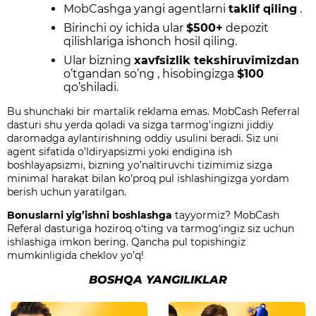
MobCashga yangi agentlarni
taklif qiling
.
Birinchi oy ichida
ular
$500+
depozit
qilishlariga ishonch hosil qiling.
Ular bizning
xavfsizlik tekshiruvimizdan
o’tgandan so’ng
,
hisobingizga
$100
qo’shiladi.
Bu shunchaki bir martalik reklama emas. MobCash Referral
dasturi shu yerda qoladi va sizga tarmog’ingizni jiddiy
daromadga aylantirishning oddiy usulini beradi. Siz uni
agent sifatida o’ldiryapsizmi yoki endigina ish
boshlayapsizmi, bizning yo’naltiruvchi tizimimiz sizga
minimal harakat bilan ko’proq pul ishlashingizga yordam
berish uchun yaratilgan.
Bonuslarni yig’ishni boshlashga
tayyormiz
? MobCash
Referal dasturiga hoziroq o‘ting va tarmog‘ingiz siz uchun
ishlashiga imkon bering. Qancha pul topishingiz
mumkinligida cheklov yo’q!
BOSHQA YANGILIKLAR