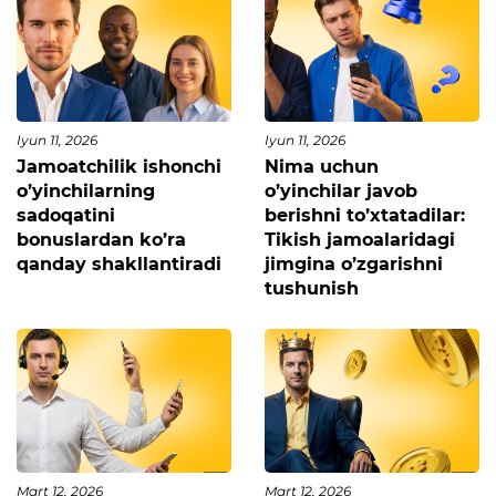
Iyun 11, 2026
Iyun 11, 2026
Jamoatchilik ishonchi
Nima uchun
o’yinchilarning
o’yinchilar javob
sadoqatini
berishni to’xtatadilar:
bonuslardan ko’ra
Tikish jamoalaridagi
qanday shakllantiradi
jimgina o’zgarishni
tushunish
Mart 12, 2026
Mart 12, 2026