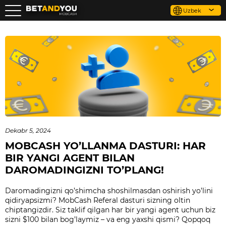
Uzbek
Dekabr 5, 2024
MOBCASH YO’LLANMA DASTURI: HAR
BIR YANGI AGENT BILAN
DAROMADINGIZNI TO’PLANG!
Daromadingizni qo’shimcha shoshilmasdan oshirish yo’lini
qidiryapsizmi? MobCash Referal dasturi sizning oltin
chiptangizdir. Siz taklif qilgan har bir yangi agent uchun biz
sizni $100 bilan bog’laymiz – va eng yaxshi qismi? Qopqoq