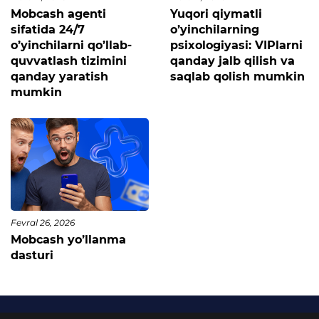
Mobcash agenti
Yuqori qiymatli
sifatida 24/7
o’yinchilarning
o’yinchilarni qo’llab-
psixologiyasi: VIPlarni
quvvatlash tizimini
qanday jalb qilish va
qanday yaratish
saqlab qolish mumkin
mumkin
Fevral 26, 2026
Mobcash yo’llanma
dasturi