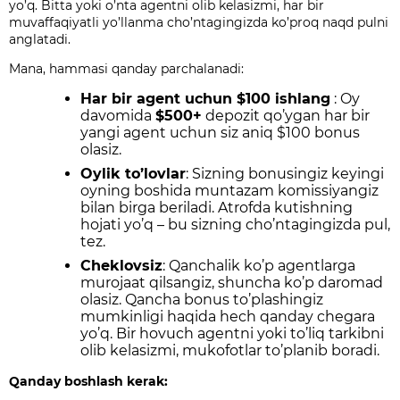
yo’q. Bitta yoki o’nta agentni olib kelasizmi, har bir
muvaffaqiyatli yo’llanma cho’ntagingizda ko’proq naqd pulni
anglatadi.
Mana, hammasi qanday parchalanadi:
Har bir agent uchun $100 ishlang
:
Oy
davomida
$500+
depozit qo’ygan har bir
yangi agent uchun
siz aniq $100 bonus
olasiz.
Oylik to’lovlar
: Sizning bonusingiz keyingi
oyning boshida muntazam komissiyangiz
bilan birga beriladi. Atrofda kutishning
hojati yo’q – bu sizning cho’ntagingizda pul,
tez.
Cheklovsiz
: Qanchalik ko’p agentlarga
murojaat qilsangiz, shuncha ko’p daromad
olasiz. Qancha bonus to’plashingiz
mumkinligi haqida hech qanday chegara
yo’q. Bir hovuch agentni yoki to’liq tarkibni
olib kelasizmi, mukofotlar to’planib boradi.
Qanday boshlash kerak: