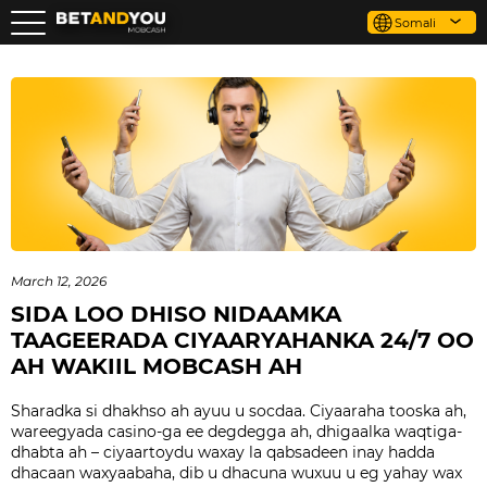
Somali
March 12, 2026
SIDA LOO DHISO NIDAAMKA
TAAGEERADA CIYAARYAHANKA 24/7 OO
AH WAKIIL MOBCASH AH
Sharadka si dhakhso ah ayuu u socdaa. Ciyaaraha tooska ah,
wareegyada casino-ga ee degdegga ah, dhigaalka waqtiga-
dhabta ah – ciyaartoydu waxay la qabsadeen inay hadda
dhacaan waxyaabaha, dib u dhacuna wuxuu u eg yahay wax