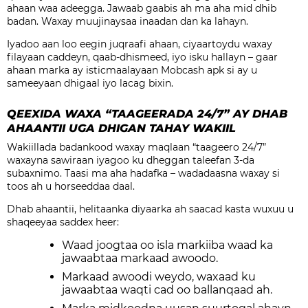
ahaan waa adeegga. Jawaab gaabis ah ma aha mid dhib
badan. Waxay muujinaysaa inaadan dan ka lahayn.
Iyadoo aan loo eegin juqraafi ahaan, ciyaartoydu waxay
filayaan caddeyn, qaab-dhismeed, iyo isku hallayn – gaar
ahaan marka ay isticmaalayaan Mobcash apk si ay u
sameeyaan dhigaal iyo lacag bixin.
QEEXIDA WAXA “TAAGEERADA 24/7” AY DHAB
AHAANTII UGA DHIGAN TAHAY WAKIIL
Wakiillada badankood waxay maqlaan “taageero 24/7”
waxayna sawiraan iyagoo ku dheggan taleefan 3-da
subaxnimo. Taasi ma aha hadafka – wadadaasna waxay si
toos ah u horseeddaa daal.
Dhab ahaantii, helitaanka diyaarka ah saacad kasta wuxuu u
shaqeeyaa saddex heer:
Waad joogtaa oo isla markiiba waad ka
jawaabtaa markaad awoodo.
Markaad awoodi weydo, waxaad ku
jawaabtaa waqti cad oo ballanqaad ah.