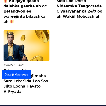
Ka qayb qaado
Sida Loo Dhiso
dalabka gaarka ah ee
Nidaamka Taageerada
Betandyou ee
Ciyaaryahanka 24/7 oo
wareejinta bilaashka
ah Wakiil Mobcash ah
ah
March 12, 2026
Cilmu-nafsiga
Xaqiiji Maareeye
Ciyaartoyda Qiimaha
Sare Leh: Sida Loo Soo
Jiito Loona Haysto
VIP-yada