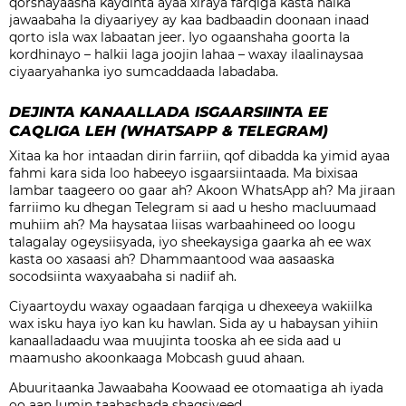
qorshayaasha kaydinta ayaa xiraya farqiga kasta halka
jawaabaha la diyaariyey ay kaa badbaadin doonaan inaad
qorto isla wax labaatan jeer. Iyo ogaanshaha goorta la
kordhinayo – halkii laga joojin lahaa – waxay ilaalinaysaa
ciyaaryahanka iyo sumcaddaada labadaba.
DEJINTA KANAALLADA ISGAARSIINTA EE
CAQLIGA LEH (WHATSAPP & TELEGRAM)
Xitaa ka hor intaadan dirin farriin, qof dibadda ka yimid ayaa
fahmi kara sida loo habeeyo isgaarsiintaada. Ma bixisaa
lambar taageero oo gaar ah? Akoon WhatsApp ah? Ma jiraan
farriimo ku dhegan Telegram si aad u hesho macluumaad
muhiim ah? Ma haysataa liisas warbaahineed oo loogu
talagalay ogeysiisyada, iyo sheekaysiga gaarka ah ee wax
kasta oo xasaasi ah? Dhammaantood waa aasaaska
socodsiinta waxyaabaha si nadiif ah.
Ciyaartoydu waxay ogaadaan farqiga u dhexeeya wakiilka
wax isku haya iyo kan ku hawlan. Sida ay u habaysan yihiin
kanaalladaadu waa muujinta tooska ah ee sida aad u
maamusho akoonkaaga Mobcash guud ahaan.
Abuuritaanka Jawaabaha Koowaad ee otomaatiga ah iyada
oo aan lumin taabashada shaqsiyeed