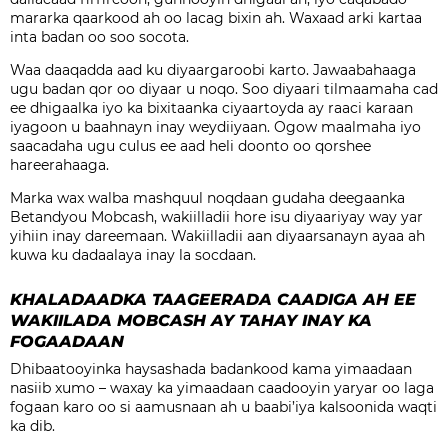
mararka qaarkood ah oo lacag bixin ah. Waxaad arki kartaa
inta badan oo soo socota.
Waa daaqadda aad ku diyaargaroobi karto. Jawaabahaaga
ugu badan qor oo diyaar u noqo. Soo diyaari tilmaamaha cad
ee dhigaalka iyo ka bixitaanka ciyaartoyda ay raaci karaan
iyagoon u baahnayn inay weydiiyaan. Ogow maalmaha iyo
saacadaha ugu culus ee aad heli doonto oo qorshee
hareerahaaga.
Marka wax walba mashquul noqdaan gudaha deegaanka
Betandyou Mobcash, wakiilladii hore isu diyaariyay way yar
yihiin inay dareemaan. Wakiilladii aan diyaarsanayn ayaa ah
kuwa ku dadaalaya inay la socdaan.
KHALADAADKA TAAGEERADA CAADIGA AH EE
WAKIILADA MOBCASH AY TAHAY INAY KA
FOGAADAAN
Dhibaatooyinka haysashada badankood kama yimaadaan
nasiib xumo – waxay ka yimaadaan caadooyin yaryar oo laga
fogaan karo oo si aamusnaan ah u baabi’iya kalsoonida waqti
ka dib.