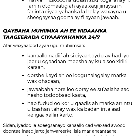
Marka midkoodna uusan suurtogal ahayn,
farriin otomaatig ah ayaa xaqiijinaysa in
fariinta ciyaaryahanka la helay waxayna u
sheegaysaa goorta ay filayaan jawaab.
QAYBAHA MUHIIMKA AH EE NIDAAMKA
TAAGEERADA CIYAARYAHANKA 24/7
Afar waxyaalood ayaa ugu muhiimsan:
kanaallo nadiif ah si ciyaartoydu ay had iyo
jeer u ogaadaan meesha ay kula soo xiriiri
karaan,
qorshe kayd ah oo loogu talagalay marka
wax dhacaan,
jawaabaha hore loo qoray ee su’aalaha aad
hesho toddobaad kasta,
hab fudud oo kor u qaadis ah marka arrintu
u baahan tahay wax ka badan inta aad
keligaa xallin karto.
Sidan, iyadoo la adeegsanayo kanaallo cad waxaad awoodi
doontaa inaad jarto jahwareerka. Isla mar ahaantaana,