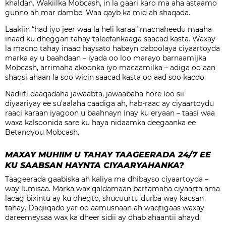
khaldan. Wakiilka Mobcash, in la gaari karo ma aha astaamo
gunno ah mar dambe. Waa qayb ka mid ah shaqada.
Laakiin “had iyo jeer waa la heli karaa” macnaheedu maaha
inaad ku dheggan tahay taleefankaaga saacad kasta. Waxay
la macno tahay inaad haysato habayn daboolaya ciyaartoyda
marka ay u baahdaan – iyada oo loo marayo barnaamijka
Mobcash, arrimaha akoonka iyo macaamilka – adiga oo aan
shaqsi ahaan la soo wicin saacad kasta oo aad soo kacdo.
Nadiifi daaqadaha jawaabta, jawaabaha hore loo sii
diyaariyay ee su’aalaha caadiga ah, hab-raac ay ciyaartoydu
raaci karaan iyagoon u baahnayn inay ku eryaan – taasi waa
waxa kalsoonida sare ku haya nidaamka deegaanka ee
Betandyou Mobcash.
MAXAY MUHIIM U TAHAY TAAGEERADA 24/7 EE
KU SAABSAN HAYNTA CIYAARYAHANKA?
Taageerada gaabiska ah kaliya ma dhibayso ciyaartoyda –
way lumisaa. Marka wax qaldamaan bartamaha ciyaarta ama
lacag bixintu ay ku dhegto, shucuurtu durba way kacsan
tahay. Daqiiqado yar oo aamusnaan ah waqtigaas waxay
dareemeysaa wax ka dheer sidii ay dhab ahaantii ahayd.