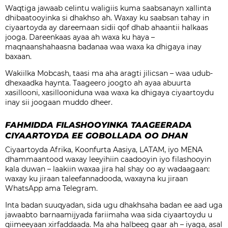
Waqtiga jawaab celintu waligiis kuma saabsanayn xallinta
dhibaatooyinka si dhakhso ah. Waxay ku saabsan tahay in
ciyaartoyda ay dareemaan sidii qof dhab ahaantii halkaas
jooga. Dareenkaas ayaa ah waxa ku haya –
maqnaanshahaasna badanaa waa waxa ka dhigaya inay
baxaan.
Wakiilka Mobcash, taasi ma aha aragti jilicsan – waa udub-
dhexaadka haynta. Taageero joogto ah ayaa abuurta
xasillooni, xasillooniduna waa waxa ka dhigaya ciyaartoydu
inay sii joogaan muddo dheer.
FAHMIDDA FILASHOOYINKA TAAGEERADA
CIYAARTOYDA EE GOBOLLADA OO DHAN
Ciyaartoyda Afrika, Koonfurta Aasiya, LATAM, iyo MENA
dhammaantood waxay leeyihiin caadooyin iyo filashooyin
kala duwan – laakiin waxaa jira hal shay oo ay wadaagaan:
waxay ku jiraan taleefannadooda, waxayna ku jiraan
WhatsApp ama Telegram.
Inta badan suuqyadan, sida ugu dhakhsaha badan ee aad uga
jawaabto barnaamijyada fariimaha waa sida ciyaartoydu u
qiimeeyaan xirfaddaada. Ma aha halbeeg gaar ah – iyaga, asal