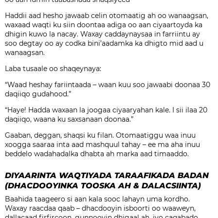
Haddii aad hesho jawaab celin otomaatig ah oo wanaagsan,
waxaad waqti ku siin doontaa adiga oo aan ciyaartoyda ka
dhigin kuwo la nacay. Waxay caddaynaysaa in farriintu ay
soo degtay oo ay codka bini’aadamka ka dhigto mid aad u
wanaagsan.
Laba tusaale oo shaqeynaya:
“Waad heshay fariintaada – waan kuu soo jawaabi doonaa 30
daqiiqo gudahood.”
“Haye! Hadda waxaan la joogaa ciyaaryahan kale. I sii ilaa 20
daqiiqo, waana ku saxsanaan doonaa.”
Gaaban, deggan, shaqsi ku filan. Otomaatiggu waa inuu
xoogga saaraa inta aad mashquul tahay – ee ma aha inuu
beddelo wadahadalka dhabta ah marka aad timaaddo.
DIYAARINTA WAQTIYADA TARAAFIKADA BADAN
(DHACDOOYINKA TOOSKA AH & DALACSIINTA)
Baahida taageero si aan kala sooc lahayn uma kordho.
Waxay raacdaa qaab – dhacdooyin isboorti oo waaweyn,
dallacaad firfircoon, gunnooyin dhigaal ah, iyo caqabado