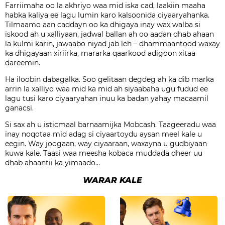
Farriimaha oo la akhriyo waa mid iska cad, laakiin maaha
habka kaliya ee lagu lumin karo kalsoonida ciyaaryahanka.
Tilmaamo aan caddayn oo ka dhigaya inay wax walba si
iskood ah u xalliyaan, jadwal ballan ah oo aadan dhab ahaan
la kulmi karin, jawaabo niyad jab leh – dhammaantood waxay
ka dhigayaan xiriirka, mararka qaarkood adigoon xitaa
dareemin.
Ha iloobin dabagalka. Soo gelitaan degdeg ah ka dib marka
arrin la xalliyo waa mid ka mid ah siyaabaha ugu fudud ee
lagu tusi karo ciyaaryahan inuu ka badan yahay macaamil
ganacsi.
Si sax ah u isticmaal barnaamijka Mobcash. Taageeradu waa
inay noqotaa mid adag si ciyaartoydu aysan meel kale u
eegin. Way joogaan, way ciyaaraan, waxayna u gudbiyaan
kuwa kale. Taasi waa meesha kobaca muddada dheer uu
dhab ahaantii ka yimaado…
WARAR KALE