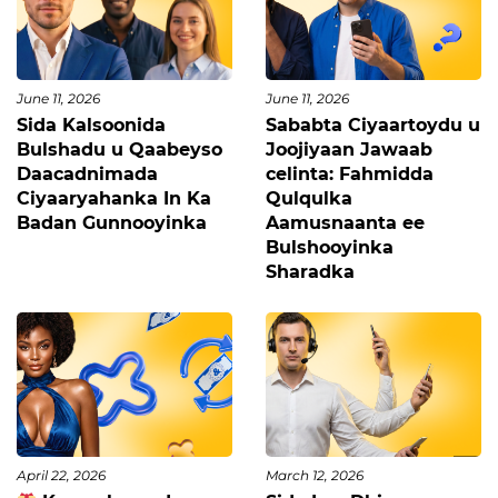
June 11, 2026
June 11, 2026
Sida Kalsoonida
Sababta Ciyaartoydu u
Bulshadu u Qaabeyso
Joojiyaan Jawaab
Daacadnimada
celinta: Fahmidda
Ciyaaryahanka In Ka
Qulqulka
Badan Gunnooyinka
Aamusnaanta ee
Bulshooyinka
Sharadka
April 22, 2026
March 12, 2026