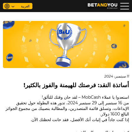
العربية
من نحن
الأسئلة الأكثر شيوعًا
الأخبار
FAQ
11 سبتمبر، 2024
جهات الاتصال
أساتذة النقد: فرصتك للهيمنة والفوز بالكثير!
استعدوا يا عملاء MobCash – لقد حان وقتك للتألق!
من 16 سبتمبر إلى 29 سبتمبر 2024، تدور هذه البطولة حول تحقيق
الإيداعات، وتسلق قائمة المتصدرين، والمطالبة بنصيبك من مجموع الجوائز
البالغ 1600 دولار.
إذا كنت جاداً في إثبات أنك الأفضل، فقد حانت لحظتك الآن.