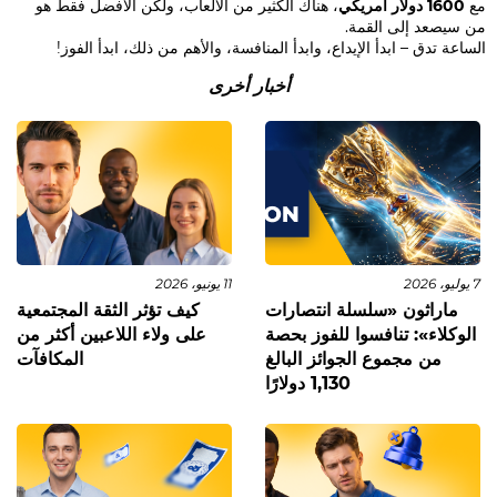
مع
1600 دولار أمريكي
، هناك الكثير من الألعاب، ولكن الأفضل فقط هو
من سيصعد إلى القمة.
الساعة تدق – ابدأ الإيداع، وابدأ المنافسة، والأهم من ذلك، ابدأ الفوز!
أخبار أخرى
7 يوليو، 2026
11 يونيو، 2026
ماراثون «سلسلة انتصارات
كيف تؤثر الثقة المجتمعية
الوكلاء»: تنافسوا للفوز بحصة
على ولاء اللاعبين أكثر من
من مجموع الجوائز البالغ
المكافآت
1,130 دولارًا