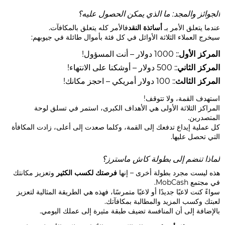
الجوائز والمجد: ما الذي يمكن الحصول عليه؟
عندما يتعلق الأمر بـ
أساتذة النقد
فالأمر كله يتعلق بالمكافآت.
سيخرج العملاء الثلاثة الأوائل في كل فئة بأموال طائلة في جيوبهم:
المركز الأول
:: 1000 دولار – أنت المسؤول!
المركز الثاني
:: 500 دولار – أوشكنا على الانتهاء!
المركز الثالث
:: 100 دولار أمريكي – احجز مكانك!
استهدف القمة، ولا تتوقف!
المراكز الثلاثة الأولى هي الأهداف الكبرى، استمر في تسلق لوحة
المتصدرين.
كل عملية إيداع تدفعك إلى القمة، وكلما صعدت إلى أعلى، زادت المكافأة
التي تحصل عليها.
لماذا تنضم إلى بطولة كاش ماسترز؟
هذه ليست مجرد بطولة أخرى – إنها
فرصتك لكسب الكثير
وتعزيز مكانتك
في مجتمع MobCash.
سواءً كنت لاعبًا جديدًا أو لاعبًا متمرسًا، فهذه هي الطريقة المثالية لتعزيز
لعبتك وكسب المزيد والمطالبة بمكافآتك.
بالإضافة إلى أن المنافسة تضيف طبقة مثيرة إلى عملك اليومي.