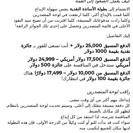
كيف يعمل: الصعود إلى القمة
الانضمام إلى
بطولة الأساتذة النقدية
بنفس سهولة الإيداع.
كلما قمت بالإيداع أكثر، كلما ارتفعت في لوحة المتصدرين.
وكلما زادت مدفوعاتك المسبقة، كلما اقتربت من أن تصبح سيد النقود
الأعلى في قائمة المتصدرين وتحصل على إحدى تلك الجوائز الرائعة!
إليك التفاصيل:
الدفع المسبق 25,000 دولار +
: أنت تسعى للفوز بـ
جائزة
نقدية بقيمة 1000 دولار
.
الدفع المسبق 17,500 دولار أمريكي – 24,999 دولار
أمريكي
: ستدخل في المنافسة على
جائزة 500 دولار
.
الدفع المسبق من 10,000 دولار – 17,499 دولارًا
: هناك
جائزة بقيمة 100 دولار
في انتظارك!
راقب لوحة المتصدرين
إيداعك مهم أكثر من أي وقت مضى.
كل دفعة مسبقة تنقلك إلى أعلى، وسيتم تحديث لوحة المتصدرين بانتظام،
لتظهر لك مكانك بالضبط.
المنافسة شرسة، لذا استفد من كل إيداع.
سواء كنت قد بدأت للتو أو كنت وكيلاً من الدرجة الأولى، فإن هذه البطولة
لديها مكان للجميع لتكسب منه.