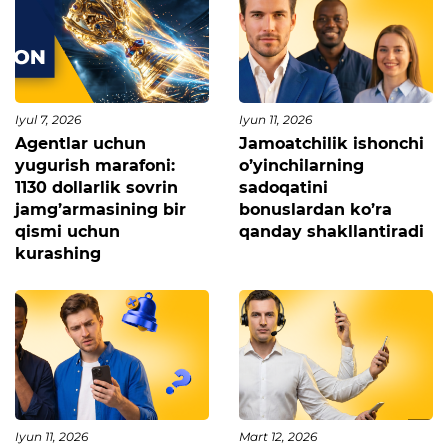
Iyul 7, 2026
Iyun 11, 2026
Agentlar uchun
Jamoatchilik ishonchi
yugurish marafoni:
o’yinchilarning
1130 dollarlik sovrin
sadoqatini
jamg’armasining bir
bonuslardan ko’ra
qismi uchun
qanday shakllantiradi
kurashing
Iyun 11, 2026
Mart 12, 2026