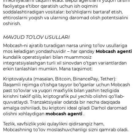
imkoniyatlarni taqdim etadi. Bepul agentlarni yuqori ta’sirli
faoliyatga e’tibor qaratish uchun ish oqimini
soddalashtiradigan vositalar: bo’shliqlarni bartaraf etish,
ehtiroslarni yoqish va ularning daromad olish potentsialini
oshirish.
MAVJUD TO’LOV USULLARI
Mobcash-ni ajratib turadigan narsa uning to’lov usullariga
mos keladigan yondashuvidir – har qanday
Mobcash agenti
kundalik operatsiyalari bilan muammosiz
integratsiyalashgan turli xil sinovdan o’tgan variantlardan
erkin tanlashlari mumkin. Mana taqsimot:
Kriptovalyuta (masalan, Bitcoin, BinancePay, Tether):
Raqamli rejimga o’tishga tayyor bo’lganlar uchun Mobcash
past to’lovlar va yuqori maxfiylik bilan yashin tezligida
kirishni taklif qilib, kriptografik pul yechib olishni qo’llab-
quvvatlaydi. Tranzaktsiyalar odatda bir necha daqiqada
amalga oshiriladi, bu kriptoni ideal qiladi
Darhol daromad
olishni xohlaydigan
mobcash agenti
.
Tezlik, xavfsizlik yoki qulaylikni qidirsangiz ham,
Mobcashning toʻlov moslashuvchanligi sizni qamrab oladi.