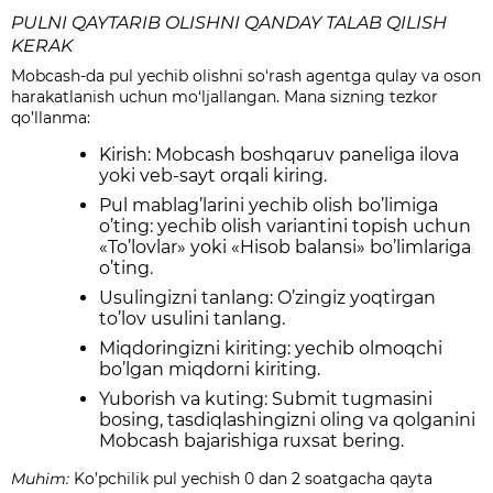
PULNI QAYTARIB OLISHNI QANDAY TALAB QILISH
KERAK
Mobcash-da pul yechib olishni so‘rash agentga qulay va oson
harakatlanish uchun mo‘ljallangan. Mana sizning tezkor
qo’llanma:
Kirish: Mobcash boshqaruv paneliga ilova
yoki veb-sayt orqali kiring.
Pul mablag’larini yechib olish bo’limiga
o’ting: yechib olish variantini topish uchun
«To’lovlar» yoki «Hisob balansi» bo’limlariga
o’ting.
Usulingizni tanlang: O’zingiz yoqtirgan
to’lov usulini tanlang.
Miqdoringizni kiriting: yechib olmoqchi
bo’lgan miqdorni kiriting.
Yuborish va kuting: Submit tugmasini
bosing, tasdiqlashingizni oling va qolganini
Mobcash bajarishiga ruxsat bering.
Muhim:
Ko’pchilik pul yechish 0 dan 2 soatgacha qayta