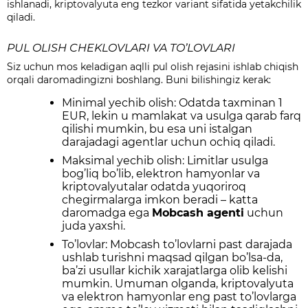
ishlanadi, kriptovalyuta eng tezkor variant sifatida yetakchilik
qiladi.
PUL OLISH CHEKLOVLARI VA TO’LOVLARI
Siz uchun mos keladigan aqlli pul olish rejasini ishlab chiqish
orqali daromadingizni boshlang. Buni bilishingiz kerak:
Minimal yechib olish: Odatda taxminan 1
EUR, lekin u mamlakat va usulga qarab farq
qilishi mumkin, bu esa uni istalgan
darajadagi agentlar uchun ochiq qiladi.
Maksimal yechib olish: Limitlar usulga
bog’liq bo’lib, elektron hamyonlar va
kriptovalyutalar odatda yuqoriroq
chegirmalarga imkon beradi –
katta
daromadga ega
Mobcash agenti
uchun
juda yaxshi.
To’lovlar: Mobcash to’lovlarni past darajada
ushlab turishni maqsad qilgan bo’lsa-da,
ba’zi usullar kichik xarajatlarga olib kelishi
mumkin. Umuman olganda, kriptovalyuta
va elektron hamyonlar eng past to’lovlarga