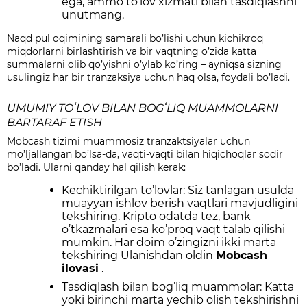
ega, ammo to’lov xizmati bilan tasdiqlashni
unutmang.
Naqd pul oqimining samarali bo’lishi uchun kichikroq
miqdorlarni birlashtirish va bir vaqtning o’zida katta
summalarni olib qo’yishni o’ylab ko’ring – ayniqsa sizning
usulingiz har bir tranzaksiya uchun haq olsa, foydali bo’ladi.
UMUMIY TOʻLOV BILAN BOGʻLIQ MUAMMOLARNI
BARTARAF ETISH
Mobcash tizimi muammosiz tranzaktsiyalar uchun
mo’ljallangan bo’lsa-da, vaqti-vaqti bilan hiqichoqlar sodir
bo’ladi. Ularni qanday hal qilish kerak:
Kechiktirilgan to’lovlar: Siz tanlagan usulda
muayyan ishlov berish vaqtlari mavjudligini
tekshiring. Kripto odatda tez, bank
o’tkazmalari esa ko’proq vaqt talab qilishi
mumkin. Har doim o’zingizni ikki marta
tekshiring
Ulanishdan oldin
Mobcash
ilovasi
.
Tasdiqlash bilan bog’liq muammolar: Katta
yoki birinchi marta yechib olish tekshirishni