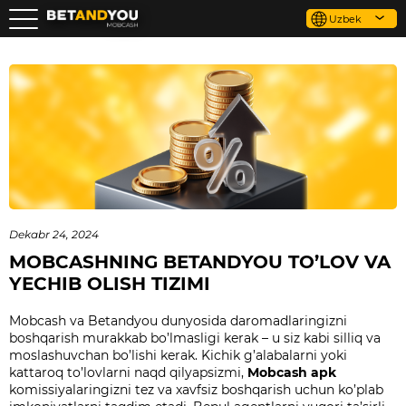
Uzbek
Dekabr 24, 2024
MOBCASHNING BETANDYOU TO’LOV VA
YECHIB OLISH TIZIMI
Mobcash va Betandyou dunyosida daromadlaringizni
boshqarish murakkab bo’lmasligi kerak – u siz kabi silliq va
moslashuvchan bo’lishi kerak. Kichik g’alabalarni yoki
kattaroq to’lovlarni naqd qilyapsizmi,
Mobcash apk
komissiyalaringizni tez va xavfsiz boshqarish uchun ko’plab