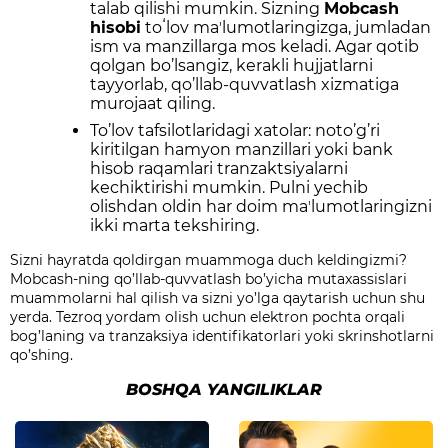
talab qilishi mumkin. Sizning
Mobcash
hisobi
toʻlov maʼlumotlaringizga, jumladan
ism va manzillarga mos keladi. Agar qotib
qolgan bo’lsangiz, kerakli hujjatlarni
tayyorlab, qo’llab-quvvatlash xizmatiga
murojaat qiling.
To’lov tafsilotlaridagi xatolar: noto’g’ri
kiritilgan hamyon manzillari yoki bank
hisob raqamlari tranzaktsiyalarni
kechiktirishi mumkin. Pulni yechib
olishdan oldin har doim maʼlumotlaringizni
ikki marta tekshiring.
Sizni hayratda qoldirgan muammoga duch keldingizmi?
Mobcash-ning qo’llab-quvvatlash bo’yicha mutaxassislari
muammolarni hal qilish va sizni yo’lga qaytarish uchun shu
yerda. Tezroq yordam olish uchun elektron pochta orqali
bog’laning va tranzaksiya identifikatorlari yoki skrinshotlarni
qo’shing.
BOSHQA YANGILIKLAR