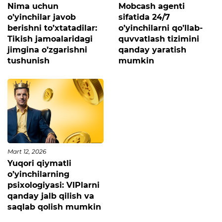
Nima uchun
Mobcash agenti
o’yinchilar javob
sifatida 24/7
berishni to’xtatadilar:
o’yinchilarni qo’llab-
Tikish jamoalaridagi
quvvatlash tizimini
jimgina o’zgarishni
qanday yaratish
tushunish
mumkin
Mart 12, 2026
Yuqori qiymatli
o’yinchilarning
psixologiyasi: VIPlarni
qanday jalb qilish va
saqlab qolish mumkin