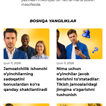
yashnash imkoniyati bir necha marta bosish
masofasida.
BOSHQA YANGILIKLAR
Iyun 11, 2026
Iyun 11, 2026
Jamoatchilik ishonchi
Nima uchun
o’yinchilarning
o’yinchilar javob
sadoqatini
berishni to’xtatadilar:
bonuslardan ko’ra
Tikish jamoalaridagi
qanday shakllantiradi
jimgina o’zgarishni
tushunish