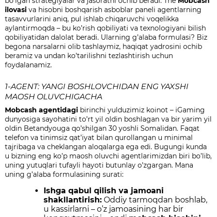
bo’lgan strategiyalar va jasoratni ochib beradi. The
Mobcash
ilovasi
va hisobni boshqarish asboblar paneli agentlarning
tasavvurlarini aniq, pul ishlab chiqaruvchi voqelikka
aylantirmoqda – bu ko’rish qobiliyati va texnologiyani bilish
qobiliyatidan dalolat beradi. Ularning g’alaba formulasi? Biz
begona narsalarni olib tashlaymiz, haqiqat yadrosini ochib
beramiz va undan ko’tarilishni tezlashtirish uchun
foydalanamiz.
1-AGENT: YANGI BOSHLOVCHIDAN ENG YAXSHI
MAOSH OLUVCHIGACHA
Mobcash agentidagi
birinchi yulduzimiz
koinot – iGaming
dunyosiga sayohatini to’rt yil oldin boshlagan va bir yarim yil
oldin Betandyouga qo’shilgan 30 yoshli Somalidan. Faqat
telefon va tinimsiz qat’iyat bilan qurollangan u minimal
tajribaga va cheklangan aloqalarga ega edi. Bugungi kunda
u bizning eng ko’p maosh oluvchi agentlarimizdan biri bo’lib,
uning yutuqlari tufayli hayoti butunlay o’zgargan. Mana
uning g’alaba formulasining surati:
Ishga qabul qilish va jamoani
shakllantirish:
Oddiy tarmoqdan boshlab,
u kassirlarni – o’z jamoasining har bir