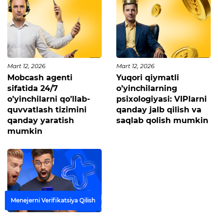
Mart 12, 2026
Mart 12, 2026
Mobcash agenti
Yuqori qiymatli
sifatida 24/7
o’yinchilarning
o’yinchilarni qo’llab-
psixologiyasi: VIPlarni
quvvatlash tizimini
qanday jalb qilish va
qanday yaratish
saqlab qolish mumkin
mumkin
Menejerni Verifikatsiya Qilish