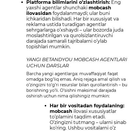
Platforma bilimlarini o’zlashtirish:
Eng
yaxshi agentlar shunchaki
mobcash
ilovasidan
foydalanmaydi
; ular buni
ichkaridan bilishadi. Har bir xususiyat va
reklama ustida turadigan agentlar
sehrgarlarga o’xshaydi – ular bozorda juda
moslashtirilgan va qurolsizlantiruvchi
darajada samarali tajribalarni o’ylab
topishlari mumkin.
YANGI BETANDYOU MOBCASH AGENTLARI
UCHUN DARSLAR
Barcha yangi agentlarga: muvaffaqiyat faqat
omadga bog’liq emas. Aniq rejaga amal qilish va
o’zingizni to’g’ri resurslar bilan qurollantirish – bu
borishning yo’li. O’sishni maksimal darajada
oshirish uchun nima qilishingiz mumkin:
Har bir vositadan foydalaning:
mobcash
ilovasi
xususiyatlar
to’plamini taqdim etadi.
O’zingizni tutmang – ularni sinab
ko’ring. Ushbu vositalarni o’z