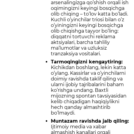
arsenalingizga qo’shish orqali ish
oqimingizni keyingi bosqichga
olib chiqing – to’lov katta bo’ladi.
Kuchli o’yinchilar triosi bilan o’z
o’yiningizni keyingi bosqichga
olib chiqishga tayyor bo’ling:
diqqatni tortuvchi reklama
aktsiyalari, barcha tahliliy
ma’lumotlar va uzluksiz
tranzaksiya vositalari.
Tarmoqingizni kengaytiring:
Kichikdan boshlang, lekin katta
o’ylang. Kassirlar va o’yinchilarni
doimiy ravishda taklif qiling va
ularni ijobiy tajribalarini baham
ko’rishga undang. Baxtli
mijozning spontan tavsiyasidan
kelib chiqadigan haqiqiylikni
hech qanday almashtirib
bo’lmaydi.
Muntazam ravishda jalb qiling:
Ijtimoiy media va xabar
almashish kanallari orqali