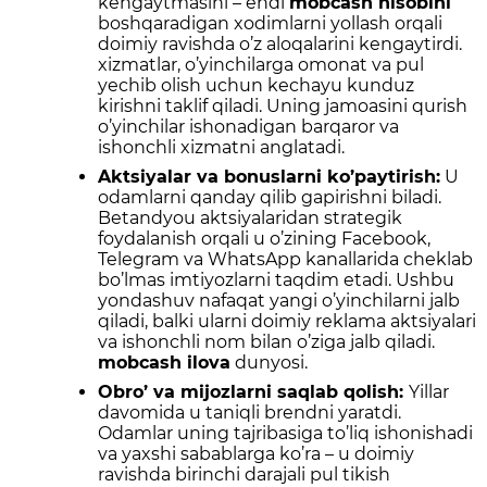
kengaytmasini – endi
mobcash hisobini
boshqaradigan xodimlarni yollash orqali
doimiy ravishda o’z aloqalarini kengaytirdi.
xizmatlar, o’yinchilarga omonat va pul
yechib olish uchun kechayu kunduz
kirishni taklif qiladi. Uning jamoasini qurish
o’yinchilar ishonadigan barqaror va
ishonchli xizmatni anglatadi.
Aktsiyalar va bonuslarni ko’paytirish:
U
odamlarni qanday qilib gapirishni biladi.
Betandyou aktsiyalaridan strategik
foydalanish orqali u o’zining Facebook,
Telegram va WhatsApp kanallarida cheklab
bo’lmas imtiyozlarni taqdim etadi. Ushbu
yondashuv nafaqat yangi o’yinchilarni jalb
qiladi, balki ularni doimiy reklama aktsiyalari
va ishonchli nom bilan o’ziga jalb qiladi.
mobcash ilova
dunyosi.
Obro’ va mijozlarni saqlab qolish:
Yillar
davomida u taniqli brendni yaratdi.
Odamlar uning tajribasiga to’liq ishonishadi
va yaxshi sabablarga ko’ra – u doimiy
ravishda birinchi darajali pul tikish