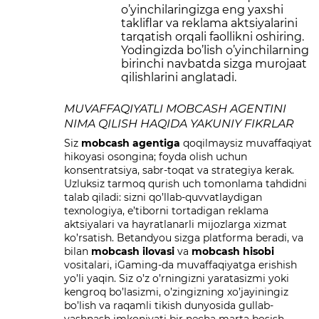
o’yinchilaringizga eng yaxshi
takliflar va reklama aktsiyalarini
tarqatish orqali faollikni oshiring.
Yodingizda bo’lish o’yinchilarning
birinchi navbatda sizga murojaat
qilishlarini anglatadi.
MUVAFFAQIYATLI MOBCASH AGENTINI
NIMA QILISH HAQIDA YAKUNIY FIKRLAR
Siz
mobcash agentiga
qoqilmaysiz
muvaffaqiyat
hikoyasi osongina; foyda olish uchun
konsentratsiya, sabr-toqat va strategiya kerak.
Uzluksiz tarmoq qurish uch tomonlama tahdidni
talab qiladi: sizni qo’llab-quvvatlaydigan
texnologiya, e’tiborni tortadigan reklama
aktsiyalari va hayratlanarli mijozlarga xizmat
ko’rsatish. Betandyou sizga platforma beradi, va
bilan
mobcash ilovasi
va
mobcash hisobi
vositalari, iGaming-da muvaffaqiyatga erishish
yo’li yaqin. Siz o’z o’rningizni yaratasizmi yoki
kengroq bo’lasizmi, o’zingizning xo’jayiningiz
bo’lish va raqamli tikish dunyosida gullab-