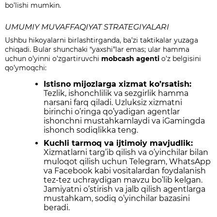
bo’lishi mumkin.
UMUMIY MUVAFFAQIYAT STRATEGIYALARI
Ushbu hikoyalarni birlashtirganda, ba’zi taktikalar yuzaga
chiqadi. Bular shunchaki “yaxshi”lar emas; ular hamma
uchun o’yinni o’zgartiruvchi
mobcash agenti
o’z belgisini
qo’ymoqchi:
Istisno mijozlarga xizmat ko’rsatish:
Tezlik, ishonchlilik va sezgirlik hamma
narsani farq qiladi. Uzluksiz xizmatni
birinchi o’ringa qo’yadigan agentlar
ishonchni mustahkamlaydi va iGamingda
ishonch sodiqlikka teng.
Kuchli tarmoq va ijtimoiy mavjudlik:
Xizmatlarni targ’ib qilish va o’yinchilar bilan
muloqot qilish uchun Telegram, WhatsApp
va Facebook kabi vositalardan foydalanish
tez-tez uchraydigan mavzu bo’lib kelgan.
Jamiyatni o’stirish va jalb qilish agentlarga
mustahkam, sodiq o’yinchilar bazasini
beradi.