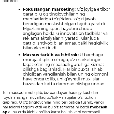
olib keldi:
Fokuslangan marketing:
O’z joyiga e’tibor
qaratib, u o’z tinglovchilarining
manfaatlariga to’g’ridan-to’g’ri javob
beradigan moslashtirilgan tajriba yaratdi.
Mijozlarining sport hayotini chuqur
anglagan holda, u innovatsion tadbirlar va
reklama aktsiyalarini yaratdi, ular juda
qattiq ishtiyoq bilan emas, balki haqiqiylik
bilan aks ettirildi.
Maxsus tarkib va ​​ishtirok:
U barchaga
murojaat qilish o’rniga, o’z marketingini
faqat o’zining maqsadli guruhiga xizmat
qilishga bag’ishladi. Har bir puxta ishlab
chiqilgan yangilanish bilan uning olomoni
hayajonga to’lib, uni g’ayratli muxlislar
bazasidan katta daromad olishga undadi.
Tor maqsadni nol qilib, biz qandaydir haqiqiy kuchdan
foydalanishga muvaffaq bo’ldik – natijalar o’zi uchun
gapiradi. U o’z tinglovchilarining teri ostiga tushib, yangi
narsalarni taqdim etdi va bu o’z samarasini berdi
mobcash
apk
, bu erda kichik bo’lish katta bo’lish kabi daromadli