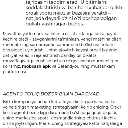
tajribasini taqdim etadi. U bitimlarni
soddalashtirish va barchani xabardor qilish
orqali sodiq mijozlar bazasini yaratdi –
natijada deyarli o’zini o’zi boshqaradigan
gullab-yashnagan biznes.
Muvaffaqiyatli martaba bilan u o’z shartlariga ko’ra hayot
kechira oladi – sevganlarini ta’minlash, yangi mashina bilan
mehnatining samarasidan bahramand bo’lish va noldan
orzusidagi uy qurish. Uning ajoyib hikoyasi orqali biz aniq
qat’iyat va aqlli rejalashtirish qanday qilib katta
muvaffaqiyatga erishish uchun to’qnashishi mumkinligini
ko’ramiz.
mobcash apk
va Betandyou ning mustahkam
platformasi.
AGENT 2: TO’LIQ BOZOR BILAN DAROMAD
Bitta kompaniya uchun katta foyda keltirgan yana bir tor
yo’naltirilgan marketing strategiyasini ko’rib chiqing. O’tkir
ko’zli agent bozordagi daromadli bo’shliqqa qoqilib qoldi,
uning markazida sport ixlosmandlarining ehtirosli kichik
qismi joylashgan. Mana, uning strategiyasi katta natijalarga