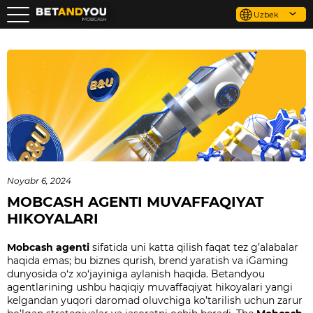
Uzbek
Noyabr 6, 2024
MOBCASH AGENTI MUVAFFAQIYAT
HIKOYALARI
Mobcash agenti
sifatida uni katta qilish
faqat tez g’alabalar
haqida emas; bu biznes qurish, brend yaratish va iGaming
dunyosida o‘z xo‘jayiniga aylanish haqida. Betandyou
agentlarining ushbu haqiqiy muvaffaqiyat hikoyalari yangi
kelgandan yuqori daromad oluvchiga ko’tarilish uchun zarur