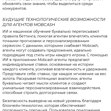
обновлять свои знания, чтобы выделиться среди
конкурентов.
БУДУЩИЕ ТЕХНОЛОГИЧЕСКИЕ ВОЗМОЖНОСТИ
ДЛЯ АГЕНТОВ MOBCASH
ИИ и машинное обучение буквально переписывают
правила беттинга, помогая агентам впечатлять клиентов
точными прогнозами и персонализированным
сервисом. С данными, которыми снабжает Mobcash,
агенты могут создавать предложения, идеально
подходящие под стиль игры каждого игрока. С помощью
ИИ в приложении Mobcash агенты предлагают
индивидуальные ставки, основанные на истории
каждого клиента, усиливая вовлеченность и удержание.
Представьте себе: ставки, где каждое мгновение на вес
золота. Раскрывая потенциал аналитики, агенты
буквально читают мысли клиентов и создают
уникальные персонализированные взаимодействия,
способные строить долгосрочные связи.
Безопасность выведена на новый уровень благодаря
блокчейн-технологии, которая обеспечивает
прозрачность операций. Пользователи приложения